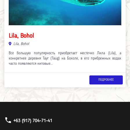
Lila, Bohol
Lila, Bohol
Все большую популярность приобретает местечко Лила (Lila), а
конкретнее деревня Тауг (Taug) на Бохоле, в его прибрежных водах
часто появляются китовые…
ПОДРОБНЕЕ
phone
+63 (917) 704-71-41